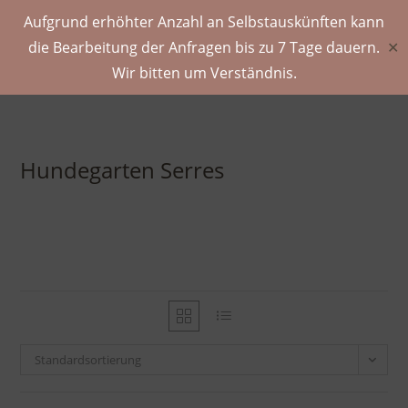
Aufgrund erhöhter Anzahl an Selbstauskünften kann
die Bearbeitung der Anfragen bis zu 7 Tage dauern.
✕
Wir bitten um Verständnis.
Hundegarten Serres
Standardsortierung