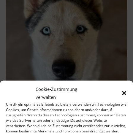
Cookie-Zustimmung
verwalten
Argie – geb. ca. 07/2022
Um dir ein optimales Erlebnis zu bieten, verwenden wir Technologien wie
Cookies, um Geräteinformationen zu speichern und/oder darauf
zuzugreifen. Wenn du diesen Technologien zustimmst, können wir Daten
wie das Surfverhalten oder eindeutige IDs auf dieser Website
verarbeiten. Wenn du deine Zustimmung nicht erteilst oder zurückziehst,
können bestimmte Merkmale und Funktionen beeinträchtigt werden.