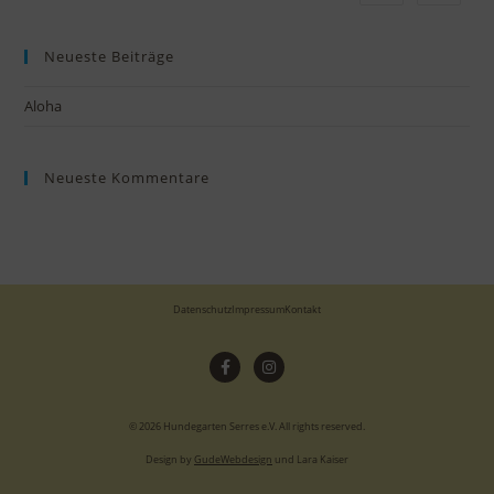
Neueste Beiträge
Aloha
Neueste Kommentare
Datenschutz
Impressum
Kontakt
© 2026 Hundegarten Serres e.V. All rights reserved.
Design by
GudeWebdesign
und Lara Kaiser