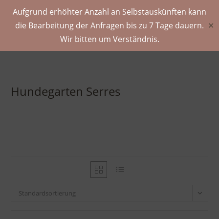
Aufgrund erhöhter Anzahl an Selbstauskünften kann
die Bearbeitung der Anfragen bis zu 7 Tage dauern.
✕
Wir bitten um Verständnis.
Hundegarten Serres
Standardsortierung