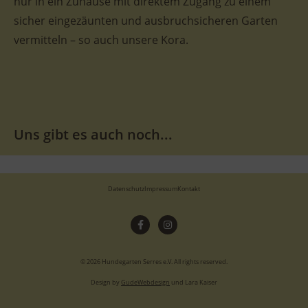
nur in ein Zuhause mit direktem Zugang zu einem
sicher eingezäunten und ausbruchsicheren Garten
vermitteln – so auch unsere Kora.
Uns gibt es auch noch...
Datenschutz
Impressum
Kontakt
© 2026 Hundegarten Serres e.V. All rights reserved.
Design by
GudeWebdesign
und Lara Kaiser