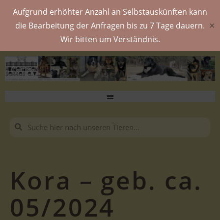
Aufgrund erhöhter Anzahl an Selbstauskünften kann
die Bearbeitung der Anfragen bis zu 7 Tage dauern.
✕
Wir bitten um Verständnis.
Kora – geb. ca.
05/2024