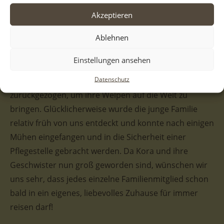
einer privaten Pflegestelle
Akzeptieren
Ablehnen
Kora wurde gemeinsam mit ihren Geschwistern und
Einstellungen ansehen
ihrer Mutter auf einem Friedhof in Serres gefunden.
Datenschutz
Die Mutter hatte sich wahrscheinlich hierhin
zurückgezogen, um ihre Welpen auf die Welt zu
bringen. Glücklicherweise wurde die junge Familie
relativ früh von uns entdeckt und konnte nach einigen
Mühen eingefangen und in die Sicherheit einer
Pflegestelle gebracht werden. D
a Kora und ihre
Geschwister nun groß geworden sind, wünschen wir
uns sehr
, dass jedes einzelne Familienmitglied schon
bald in ein eigenes, liebevolles Zuhause für immer
reisen darf!