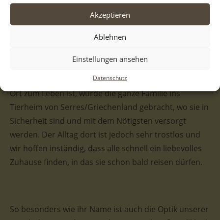
städt. Tierheim Serres
Akzeptieren
Ablehnen
Fedra und ihre sechs Geschwister lebten mit ihrer
Einstellungen ansehen
Mutter an einer viel befahrenen Straße. Da dies
Datenschutz
natürlich ein denkbar ungeeigneter und gefährlicher
Ort zum Leben ist, wurde die ganze Familie ins
Tierheim von Serres/Griechenland gebracht, wo sie in
Sicherheit sind und mit dem Nötigsten versorgt
werden. Der Alltag dort ist jedoch sehr trostlos und
wir hoffen inständig, dass alle schnell ein liebevolles
Zuhause finden, in das sie schon bald reisen dürfen.
So besonders wie ihr Name ist auch die Optik unserer