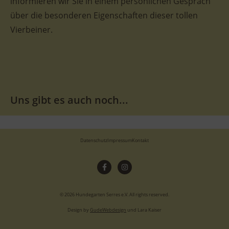
informieren wir Sie in einem persönlichen Gespräch
über die besonderen Eigenschaften dieser tollen
Vierbeiner.
Uns gibt es auch noch...
Datenschutz
Impressum
Kontakt
© 2026 Hundegarten Serres e.V. All rights reserved.
Design by
GudeWebdesign
und Lara Kaiser