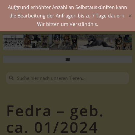
Aufgrund erhöhter Anzahl an Selbstauskünften kann
die Bearbeitung der Anfragen bis zu 7 Tage dauern.
✕
Wir bitten um Verständnis.
Fedra – geb.
ca. 01/2024