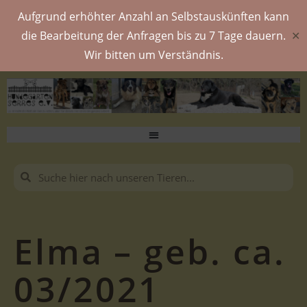
Aufgrund erhöhter Anzahl an Selbstauskünften kann
die Bearbeitung der Anfragen bis zu 7 Tage dauern.
✕
Wir bitten um Verständnis.
Elma – geb. ca.
03/2021