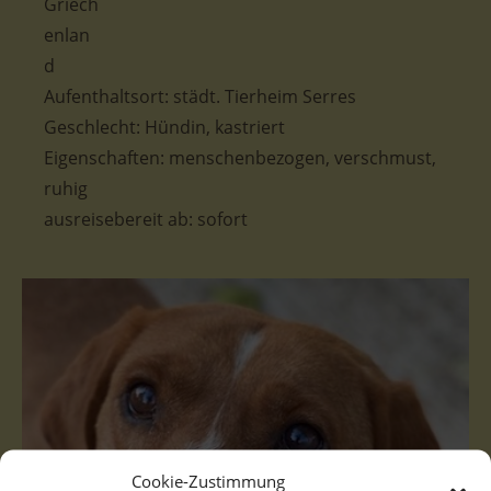
Aufenthaltsort: städt. Tierheim Serres
Geschlecht: Hündin, kastriert
Eigenschaften: menschenbezogen, verschmust,
ruhig
ausreisebereit ab: sofort
Cookie-Zustimmung