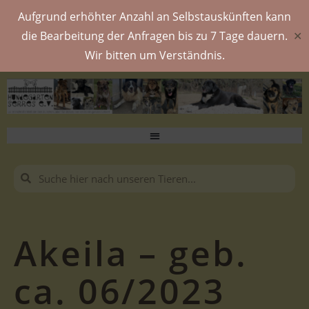
Aufgrund erhöhter Anzahl an Selbstauskünften kann
die Bearbeitung der Anfragen bis zu 7 Tage dauern.
✕
Wir bitten um Verständnis.
Akeila – geb.
ca. 06/2023