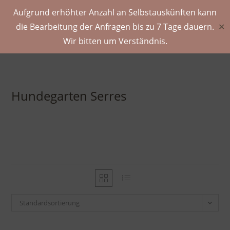
Aufgrund erhöhter Anzahl an Selbstauskünften kann
die Bearbeitung der Anfragen bis zu 7 Tage dauern.
✕
Wir bitten um Verständnis.
Hundegarten Serres
Standardsortierung