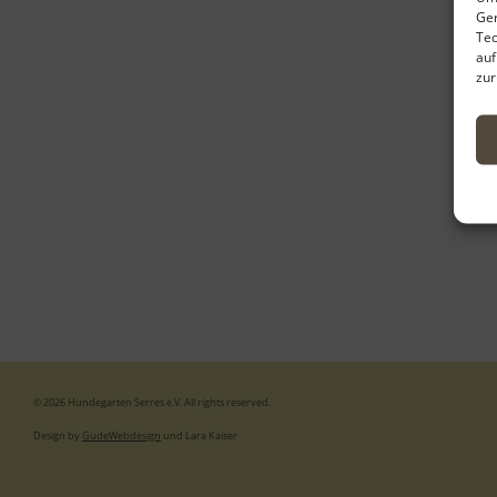
Ger
Tec
auf
zur
© 2026 Hundegarten Serres e.V. All rights reserved.
Design by
GudeWebdesign
und Lara Kaiser