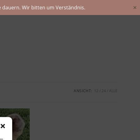
 dauern. Wir bitten um Verständnis.
✕
ANSICHT:
12
24
ALLE
um