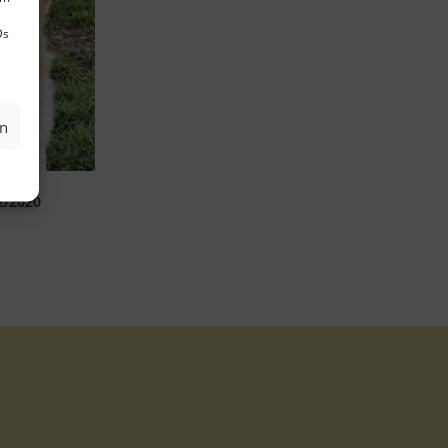
Ds
en
12/2020