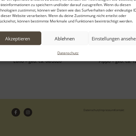
äteinformationen zu speichern und/oder darauf zuzugreifen. Wenn du diesen
hnologien zustimmst, können wir Daten wie das Surfverhalten oder eindeutige I
 dieser Website verarbeiten. Wenn du deine Zustimmung nicht erteilst oder
ückziehst, können bestimmte Merkmale und Funktionen beeinträchtigt werden.
Akzeptieren
Ablehnen
Einstellungen anseh
Datenschutz
Lono – geb. ca. 06/2020
Pippo – geb. ca. 
Datenschutz
Impressum
Kontakt