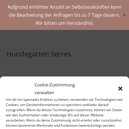
Aufgrund erhöhter Anzahl an Selbstauskünften kann
die Bearbeitung der Anfragen bis zu 7 Tage dauern.
✕
Wir bitten um Verständnis.
Hundegarten Serres
Cookie-Zustimmung
verwalten
ES WURDEN KEINE PRODUKTE GEFUNDEN, DIE DEINER
Um dir ein optimales Erlebnis zu bieten, verwenden wir Technologien wie
AUSWAHL ENTSPRECHEN.
Cookies, um Geräteinformationen zu speichern und/oder darauf
zuzugreifen. Wenn du diesen Technologien zustimmst, können wir Daten
wie das Surfverhalten oder eindeutige IDs auf dieser Website
verarbeiten. Wenn du deine Zustimmung nicht erteilst oder zurückziehst,
können bestimmte Merkmale und Funktionen beeinträchtigt werden.