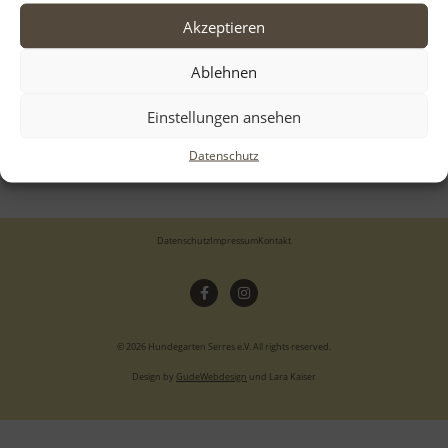
Neueste Beiträge
Akzeptieren
Aloha
Ablehnen
Einstellungen ansehen
Neueste Kommentare
Datenschutz
Datenschutz
Impressum
Kontakt
© 2026 Hundegarten Serres e.V. All rights reserved.
Design by
GudeWebdesign
und Lara Kaiser