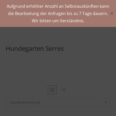
Aufgrund erhöhter Anzahl an Selbstauskünften kann
die Bearbeitung der Anfragen bis zu 7 Tage dauern.
✕
Wir bitten um Verständnis.
Hundegarten Serres
Standardsortierung