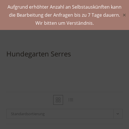
Aufgrund erhöhter Anzahl an Selbstauskünften kann
die Bearbeitung der Anfragen bis zu 7 Tage dauern.
✕
Wir bitten um Verständnis.
Hundegarten Serres
Standardsortierung