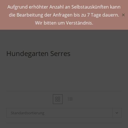
Aufgrund erhöhter Anzahl an Selbstauskünften kann
die Bearbeitung der Anfragen bis zu 7 Tage dauern.
✕
Wir bitten um Verständnis.
Hundegarten Serres
Standardsortierung