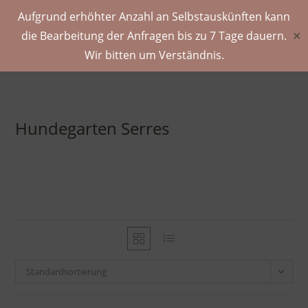
Aufgrund erhöhter Anzahl an Selbstauskünften kann
die Bearbeitung der Anfragen bis zu 7 Tage dauern.
✕
Wir bitten um Verständnis.
Hundegarten Serres
Standardsortierung