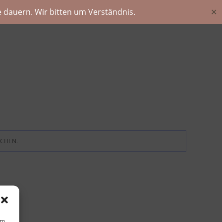
 dauern. Wir bitten um Verständnis.
✕
ECHEN.
um