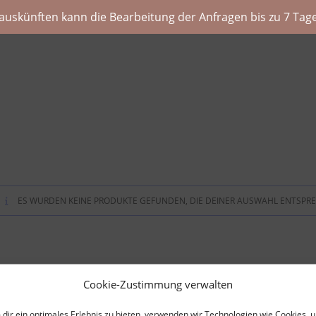
auskünften kann die Bearbeitung der Anfragen bis zu 7 Tage
ES WURDEN KEINE PRODUKTE GEFUNDEN, DIE DEINER AUSWAHL ENTSPR
Cookie-Zustimmung verwalten
dir ein optimales Erlebnis zu bieten, verwenden wir Technologien wie Cookies, 