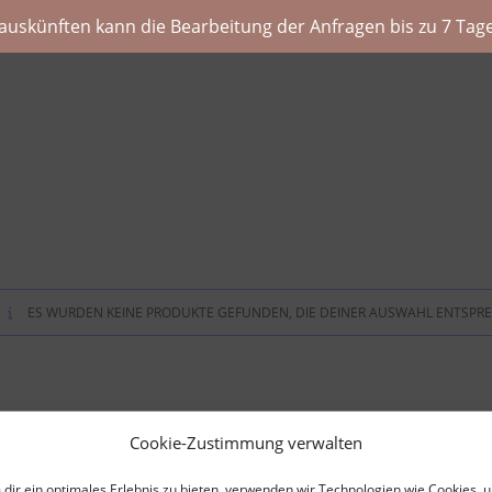
auskünften kann die Bearbeitung der Anfragen bis zu 7 Tage
ES WURDEN KEINE PRODUKTE GEFUNDEN, DIE DEINER AUSWAHL ENTSPR
Cookie-Zustimmung verwalten
dir ein optimales Erlebnis zu bieten, verwenden wir Technologien wie Cookies, 