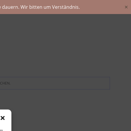
 dauern. Wir bitten um Verständnis.
✕
ECHEN.
um