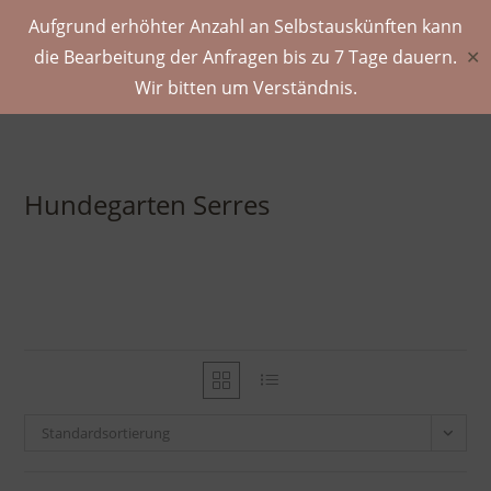
Aufgrund erhöhter Anzahl an Selbstauskünften kann
die Bearbeitung der Anfragen bis zu 7 Tage dauern.
✕
Wir bitten um Verständnis.
Hundegarten Serres
Standardsortierung