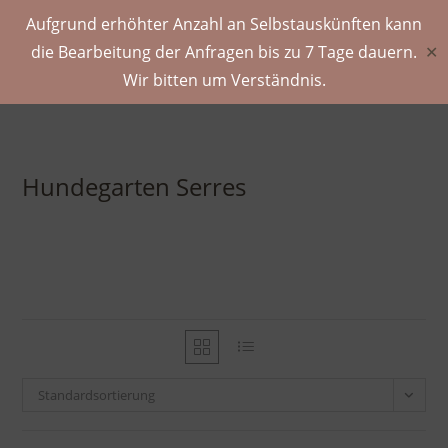
Aufgrund erhöhter Anzahl an Selbstauskünften kann
die Bearbeitung der Anfragen bis zu 7 Tage dauern.
✕
Wir bitten um Verständnis.
Hundegarten Serres
Standardsortierung