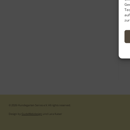
Ger
Tec
auf
zur
© 2026 Hundegarten Serres e.V. All rights reserved.
Design by
GudeWebdesign
und Lara Kaiser