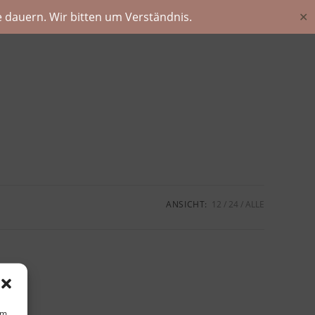
 dauern. Wir bitten um Verständnis.
✕
ANSICHT:
12
24
ALLE
um