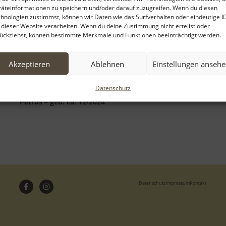
äteinformationen zu speichern und/oder darauf zuzugreifen. Wenn du diesen
hnologien zustimmst, können wir Daten wie das Surfverhalten oder eindeutige I
 dieser Website verarbeiten. Wenn du deine Zustimmung nicht erteilst oder
ückziehst, können bestimmte Merkmale und Funktionen beeinträchtigt werden.
Akzeptieren
Ablehnen
Einstellungen anseh
Datenschutz
Petros – geb. ca. 12/2024
Datenschutz
Impressum
Kontakt