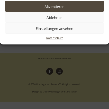
Neueste Beiträge
Akzeptieren
Aloha
Ablehnen
Einstellungen ansehen
Neueste Kommentare
Datenschutz
Datenschutz
Impressum
Kontakt
© 2026 Hundegarten Serres e.V. All rights reserved.
Design by
GudeWebdesign
und Lara Kaiser