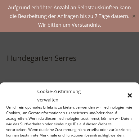
Aufgrund erhöhter Anzahl an Selbstauskünften kann
die Bearbeitung der Anfragen bis zu 7 Tage dauern.
✕
Wir bitten um Verständnis.
Hundegarten Serres
Cookie-Zustimmung
verwalten
ES WURDEN KEINE PRODUKTE GEFUNDEN, DIE DEINER
Um dir ein optimales Erlebnis zu bieten, verwenden wir Technologien wie
AUSWAHL ENTSPRECHEN.
Cookies, um Geräteinformationen zu speichern und/oder darauf
zuzugreifen. Wenn du diesen Technologien zustimmst, können wir Daten
wie das Surfverhalten oder eindeutige IDs auf dieser Website
verarbeiten. Wenn du deine Zustimmung nicht erteilst oder zurückziehst,
können bestimmte Merkmale und Funktionen beeinträchtigt werden.