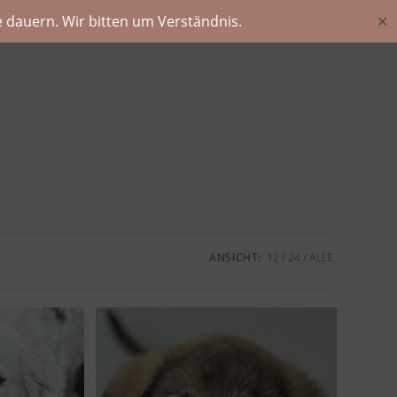
 dauern. Wir bitten um Verständnis.
✕
ANSICHT:
12
24
ALLE