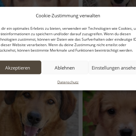
Cookie-Zustimmung verwalten
dir ein optimales Erlebnis zu bieten, verwenden wir Technologien wie Cookies, 
äteinformationen zu speichern und/oder darauf zuzugreifen. Wenn du diesen
hnologien zustimmst, können wir Daten wie das Surfverhalten oder eindeutige I
 dieser Website verarbeiten. Wenn du deine Zustimmung nicht erteilst oder
Lucas – geb. ca. 04/2026 – reserviert
Maira – geb. ca. 
ückziehst, können bestimmte Merkmale und Funktionen beeinträchtigt werden.
Akzeptieren
Ablehnen
Einstellungen anseh
Datenschutz