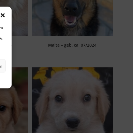
um
Ds
01/2025
Malta – geb. ca. 07/2024
en