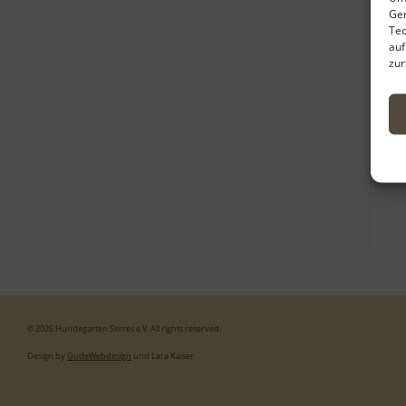
Ger
Tec
auf
zur
© 2026 Hundegarten Serres e.V. All rights reserved.
Design by
GudeWebdesign
und Lara Kaiser