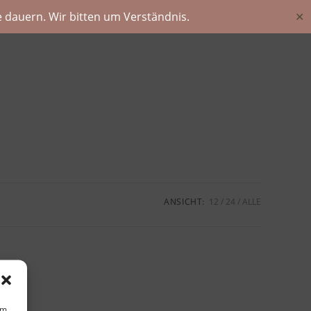
 dauern. Wir bitten um Verständnis.
✕
ANSICHT:
12
24
ALLE
um