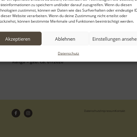
äteinformationen zu speichern und/oder darauf zuzugreifen. Wenn du diesen
hnologien zustimmst, können wir Daten wie das Surfverhalten oder eindeutige I
 dieser Website verarbeiten. Wenn du deine Zustimmung nicht erteilst oder
ückziehst, können bestimmte Merkmale und Funktionen beeinträchtigt werden.
Akzeptieren
Ablehnen
Einstellungen anseh
Datenschutz
Rango – geb. ca. 01/2020
Datenschutz
Impressum
Kontakt