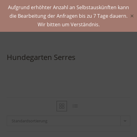
Aufgrund erhöhter Anzahl an Selbstauskünften kann
die Bearbeitung der Anfragen bis zu 7 Tage dauern.
✕
Wir bitten um Verständnis.
Hundegarten Serres
Standardsortierung