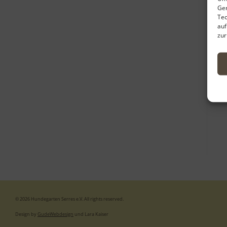
Ger
Tec
auf
zur
© 2026 Hundegarten Serres e.V. All rights reserved.
Design by
GudeWebdesign
und Lara Kaiser