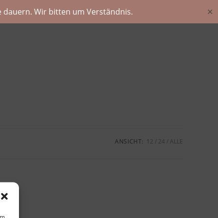
 dauern. Wir bitten um Verständnis.
✕
ANSICHT:
12
24
ALLE
um