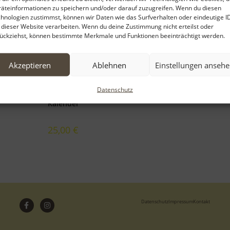
äteinformationen zu speichern und/oder darauf zuzugreifen. Wenn du diesen
hnologien zustimmst, können wir Daten wie das Surfverhalten oder eindeutige I
 dieser Website verarbeiten. Wenn du deine Zustimmung nicht erteilst oder
ückziehst, können bestimmte Merkmale und Funktionen beeinträchtigt werden.
Akzeptieren
Ablehnen
Einstellungen anseh
Datenschutz
Kalender
25,00
€
Datenschutz
Impressum
Kontakt