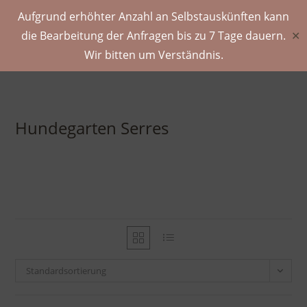
Aufgrund erhöhter Anzahl an Selbstauskünften kann
die Bearbeitung der Anfragen bis zu 7 Tage dauern.
✕
Wir bitten um Verständnis.
Hundegarten Serres
Standardsortierung