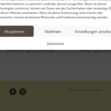
äteinformationen zu speichern und/oder darauf zuzugreifen. Wenn du diesen
hnologien zustimmst, können wir Daten wie das Surfverhalten oder eindeutige I
 dieser Website verarbeiten. Wenn du deine Zustimmung nicht erteilst oder
ückziehst, können bestimmte Merkmale und Funktionen beeinträchtigt werden.
Akzeptieren
Ablehnen
Einstellungen anseh
Datenschutz
Blümchen – geb. ca. 08/2024
Susan – geb. ca. 
Datenschutz
Impressum
Kontakt