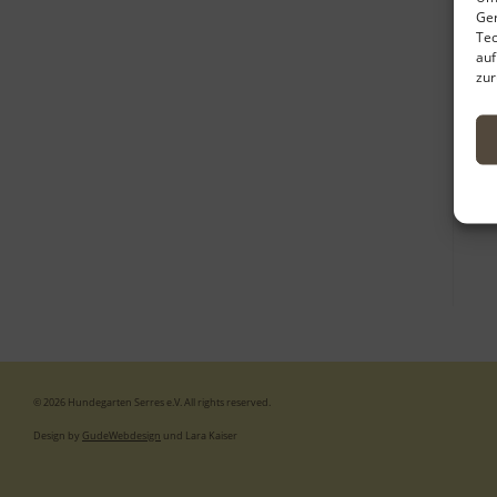
Ger
Tec
auf
zur
© 2026 Hundegarten Serres e.V. All rights reserved.
Design by
GudeWebdesign
und Lara Kaiser