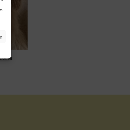
Ds
en
04/2024