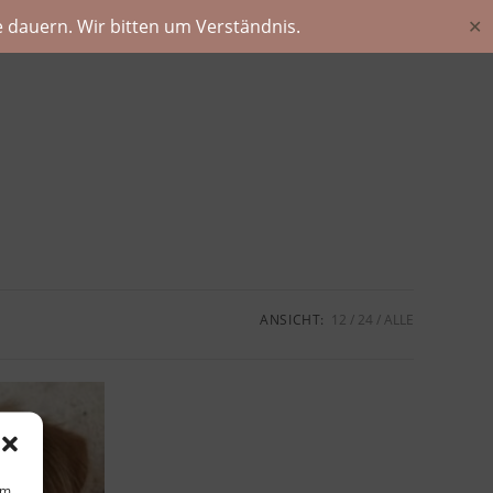
 dauern. Wir bitten um Verständnis.
✕
ANSICHT:
12
24
ALLE
um