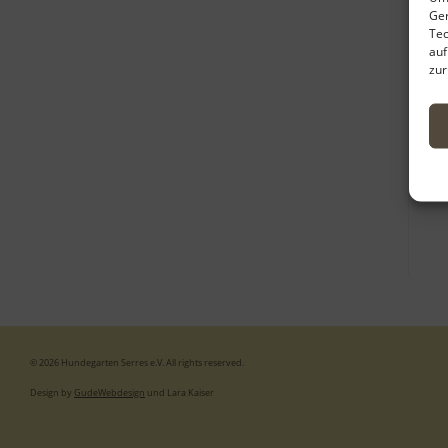
Ger
Tec
auf
zur
© 2026 Hundegarten Serres e.V. All rights reserved.
Design by
GudeWebdesign
und Lara Kaiser