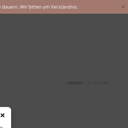
 dauern. Wir bitten um Verständnis.
✕
ANSICHT:
12
24
ALLE
um