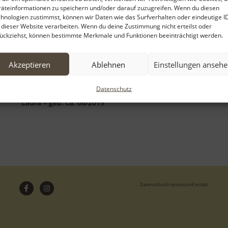
äteinformationen zu speichern und/oder darauf zuzugreifen. Wenn du diesen
hnologien zustimmst, können wir Daten wie das Surfverhalten oder eindeutige I
 dieser Website verarbeiten. Wenn du deine Zustimmung nicht erteilst oder
ückziehst, können bestimmte Merkmale und Funktionen beeinträchtigt werden.
Akzeptieren
Ablehnen
Einstellungen anseh
Datenschutz
Laura – geb. ca. 06/2019
Datenschutz
Impressum
Kontakt