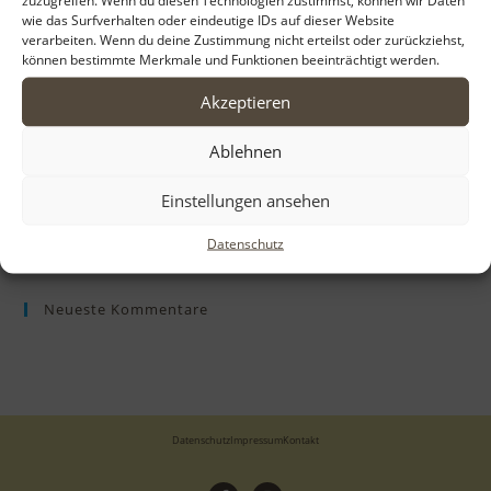
wie das Surfverhalten oder eindeutige IDs auf dieser Website
verarbeiten. Wenn du deine Zustimmung nicht erteilst oder zurückziehst,
Ceterina-Rina – geb. ca. 01/2021
können bestimmte Merkmale und Funktionen beeinträchtigt werden.
Akzeptieren
Ablehnen
Neueste Beiträge
Einstellungen ansehen
Aloha
Datenschutz
Neueste Kommentare
Datenschutz
Impressum
Kontakt