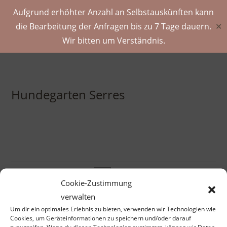
Aufgrund erhöhter Anzahl an Selbstauskünften kann
die Bearbeitung der Anfragen bis zu 7 Tage dauern.
✕
Wir bitten um Verständnis.
Hundegarten Serres
Cookie-Zustimmung
verwalten
Standardsortierung
Um dir ein optimales Erlebnis zu bieten, verwenden wir Technologien wie
Cookies, um Geräteinformationen zu speichern und/oder darauf
zuzugreifen. Wenn du diesen Technologien zustimmst, können wir Daten