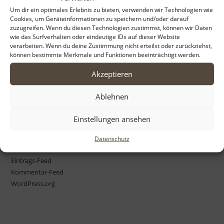
to
Um dir ein optimales Erlebnis zu bieten, verwenden wir Technologien wie
Cookies, um Geräteinformationen zu speichern und/oder darauf
Archiv
clo
zuzugreifen. Wenn du diesen Technologien zustimmst, können wir Daten
the
wie das Surfverhalten oder eindeutige IDs auf dieser Website
April 2022
sea
verarbeiten. Wenn du deine Zustimmung nicht erteilst oder zurückziehst,
können bestimmte Merkmale und Funktionen beeinträchtigt werden.
pan
Akzeptieren
Kategorien
Ablehnen
Unerwartet
Einstellungen ansehen
Meta
Datenschutz
Anmelden
Eintrags-Feed
Kommentar-Feed
WordPress.org