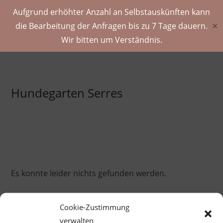
Aufgrund erhöhter Anzahl an Selbstauskünften kann
die Bearbeitung der Anfragen bis zu 7 Tage dauern.
✕
Wir bitten um Verständnis.
Zum
Inhalt
springen
Hundegarten Serres
Es konnte leider nichts gefunden werden.
Pre
Cookie-Zustimmung
Es
verwalten