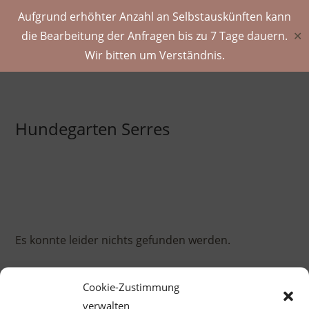
Aufgrund erhöhter Anzahl an Selbstauskünften kann
die Bearbeitung der Anfragen bis zu 7 Tage dauern.
✕
Wir bitten um Verständnis.
Zum
Inhalt
springen
Hundegarten Serres
Es konnte leider nichts gefunden werden.
Pre
Cookie-Zustimmung
Es
verwalten