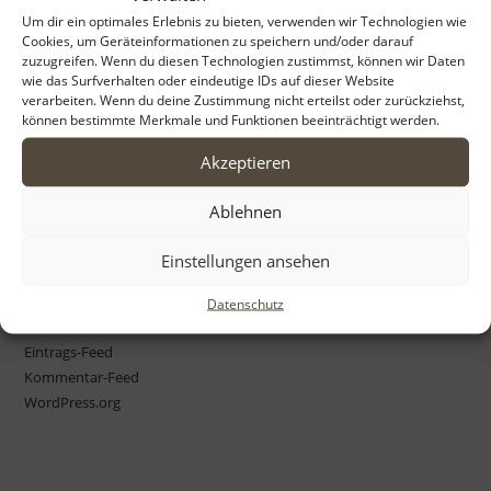
to
Um dir ein optimales Erlebnis zu bieten, verwenden wir Technologien wie
Cookies, um Geräteinformationen zu speichern und/oder darauf
Archiv
clo
zuzugreifen. Wenn du diesen Technologien zustimmst, können wir Daten
the
wie das Surfverhalten oder eindeutige IDs auf dieser Website
April 2022
sea
verarbeiten. Wenn du deine Zustimmung nicht erteilst oder zurückziehst,
können bestimmte Merkmale und Funktionen beeinträchtigt werden.
pan
Akzeptieren
Kategorien
Ablehnen
Unerwartet
Einstellungen ansehen
Meta
Datenschutz
Anmelden
Eintrags-Feed
Kommentar-Feed
WordPress.org