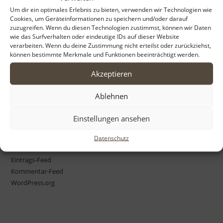
to
Um dir ein optimales Erlebnis zu bieten, verwenden wir Technologien wie
Cookies, um Geräteinformationen zu speichern und/oder darauf
Archiv
clo
zuzugreifen. Wenn du diesen Technologien zustimmst, können wir Daten
the
wie das Surfverhalten oder eindeutige IDs auf dieser Website
April 2022
sea
verarbeiten. Wenn du deine Zustimmung nicht erteilst oder zurückziehst,
können bestimmte Merkmale und Funktionen beeinträchtigt werden.
pan
Akzeptieren
Kategorien
Ablehnen
Unerwartet
Einstellungen ansehen
Meta
Datenschutz
Anmelden
Eintrags-Feed
Kommentar-Feed
WordPress.org