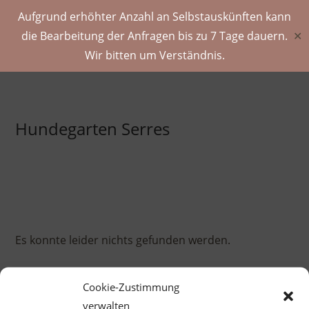
Aufgrund erhöhter Anzahl an Selbstauskünften kann
die Bearbeitung der Anfragen bis zu 7 Tage dauern.
✕
Wir bitten um Verständnis.
Zum
Inhalt
springen
Hundegarten Serres
Es konnte leider nichts gefunden werden.
Pre
Cookie-Zustimmung
Es
verwalten