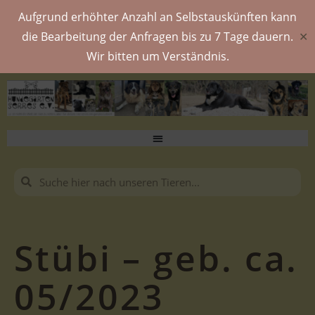
Aufgrund erhöhter Anzahl an Selbstauskünften kann
die Bearbeitung der Anfragen bis zu 7 Tage dauern.
✕
Wir bitten um Verständnis.
Stübi – geb. ca.
05/2023