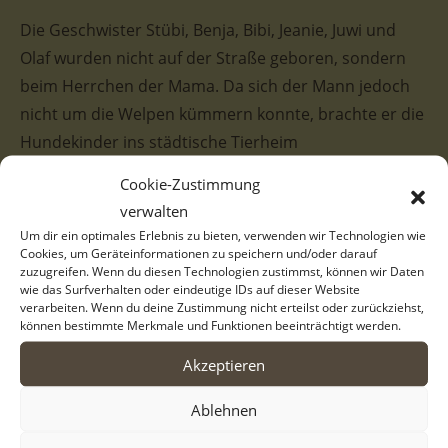
Die Geschwister Stübi, Benja, Bibi, Jeanie, Juwi und
Olaf wurden nicht auf der Straße geboren, sondern
beim Herrchen der Mama. Da sich der Mann jedoch
nicht um die Welpen kümmern konnte, brachte er die
Hundekinder ins städtische Tierheim
Serres/Griechenland. Dort sind sie aufgewachsen,
Cookie-Zustimmung
werden versorgt und warten sehnsüchtig auf ein
verwalten
eigenes, liebevolles Zuhause.
Um dir ein optimales Erlebnis zu bieten, verwenden wir Technologien wie
Cookies, um Geräteinformationen zu speichern und/oder darauf
zuzugreifen. Wenn du diesen Technologien zustimmst, können wir Daten
Für Stübi wünschen wir uns sehr, dass sie möglichst
wie das Surfverhalten oder eindeutige IDs auf dieser Website
bald ein kuscheliges Körbchen bei
verarbeiten. Wenn du deine Zustimmung nicht erteilst oder zurückziehst,
können bestimmte Merkmale und Funktionen beeinträchtigt werden.
verantwortungsbewussten Menschen findet, die ihr
geduldig ihr neues Leben als vierbeiniges
Akzeptieren
Familienmitglied näherbringen. Stübi ist eine
Ablehnen
entzückende Hundedame. Sie hat hübsches braunes
Fell mit heller Brust und weißen Pfötchen. Ihre