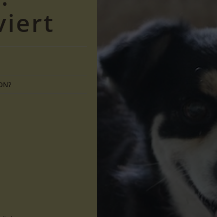
viert
ON?