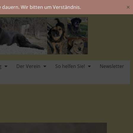
 dauern. Wir bitten um Verständnis.
✕
g
Der Verein
So helfen Sie!
Newsletter