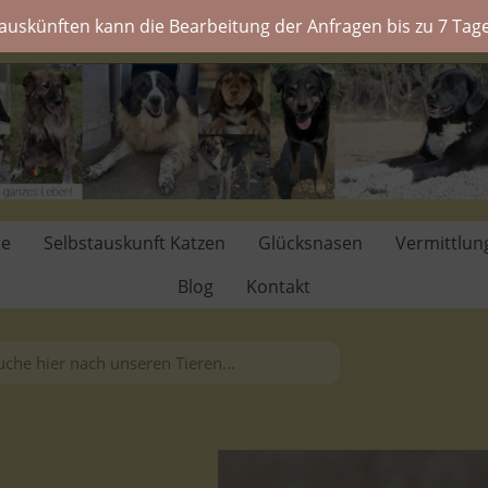
auskünften kann die Bearbeitung der Anfragen bis zu 7 Tage
de
Selbstauskunft Katzen
Glücksnasen
Vermittlun
Blog
Kontakt
.