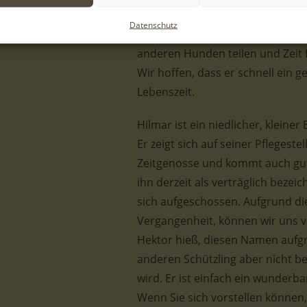
Hilmar in Griechenland auf einer
Datenschutz
einem richtigen Zuhause gleicht.
anderen Hunden teilen und Zeit fü
Wir hoffen, dass er schnell ein 
Lebenszeit.
Hilmar ist ein niedlicher, kleine
Er zeigt sich auf seiner Pflegeste
Zeitgenosse und kommt auch gut
ihn derzeit als verträglich bez
sich aufgeschossen. Aufgrund di
Vergangenheit, können wir uns vo
Hektor hieß, diesen Namen aufg
anderen Schützling aber nicht be
wird. Er ist einfach ein wunderb
Wenn Sie sich vorstellen können,