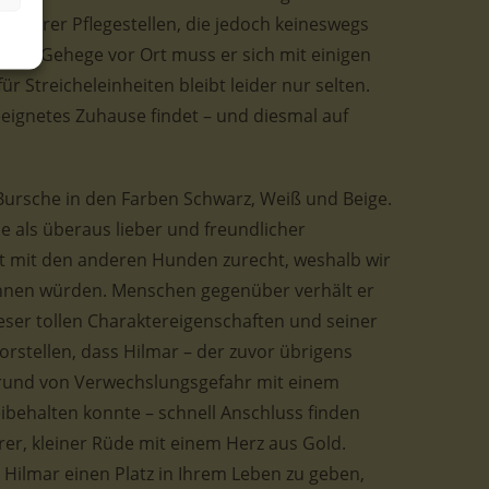
 unserer Pflegestellen, die jedoch keineswegs
 Sein Gehege vor Ort muss er sich mit einigen
r Streicheleinheiten bleibt leider nur selten.
geeignetes Zuhause findet – und diesmal auf
r Bursche in den Farben Schwarz, Weiß und Beige.
lle als überaus lieber und freundlicher
 mit den anderen Hunden zurecht, weshalb wir
eichnen würden. Menschen gegenüber verhält er
eser tollen Charaktereigenschaften und seiner
rstellen, dass Hilmar – der zuvor übrigens
rund von Verwechslungsgefahr mit einem
ibehalten konnte – schnell Anschluss finden
arer, kleiner Rüde mit einem Herz aus Gold.
 Hilmar einen Platz in Ihrem Leben zu geben,