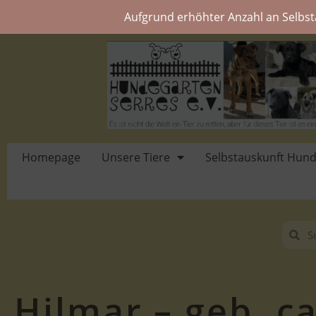
Aufgrund erhöhter Anzahl an Selbst
Homepage
Unsere Tiere
Selbstauskunft Hun
Hilmar – geb. ca