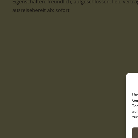
Eigenschaften: freundlich, aufgeschlossen, lieb, verträ
ausreisebereit ab: sofort
Um 
Ger
Tec
auf
zur