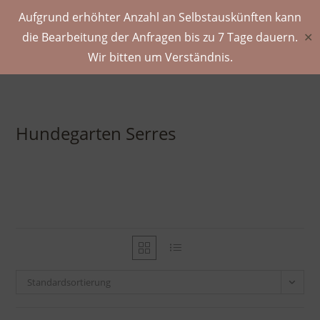
Aufgrund erhöhter Anzahl an Selbstauskünften kann
die Bearbeitung der Anfragen bis zu 7 Tage dauern.
✕
Wir bitten um Verständnis.
Hundegarten Serres
Standardsortierung