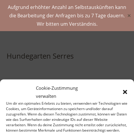
Aufgrund erhöhter Anzahl an Selbstauskünften kann
die Bearbeitung der Anfragen bis zu 7 Tage dauern.
✕
Wir bitten um Verständnis.
Hundegarten Serres
Cookie-Zustimmung
verwalten
ES WURDEN KEINE PRODUKTE GEFUNDEN, DIE DEINER
Um dir ein optimales Erlebnis zu bieten, verwenden wir Technologien wie
AUSWAHL ENTSPRECHEN.
Cookies, um Geräteinformationen zu speichern und/oder darauf
zuzugreifen. Wenn du diesen Technologien zustimmst, können wir Daten
wie das Surfverhalten oder eindeutige IDs auf dieser Website
verarbeiten. Wenn du deine Zustimmung nicht erteilst oder zurückziehst,
können bestimmte Merkmale und Funktionen beeinträchtigt werden.