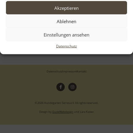
Neueste Beiträge
Akzeptieren
Aloha
Ablehnen
Einstellungen ansehen
Neueste Kommentare
Datenschutz
Datenschutz
Impressum
Kontakt
© 2026 Hundegarten Serres e.V. All rights reserved.
Design by
GudeWebdesign
und Lara Kaiser