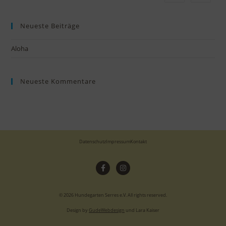
Neueste Beiträge
Aloha
Neueste Kommentare
Datenschutz
Impressum
Kontakt
© 2026 Hundegarten Serres e.V. All rights reserved.
Design by
GudeWebdesign
und Lara Kaiser