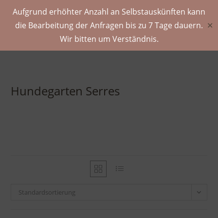
Aufgrund erhöhter Anzahl an Selbstauskünften kann
die Bearbeitung der Anfragen bis zu 7 Tage dauern.
✕
Wir bitten um Verständnis.
Hundegarten Serres
Standardsortierung