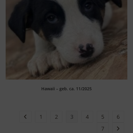
Hawaii – geb. ca. 11/2025
1
2
3
4
5
6
7