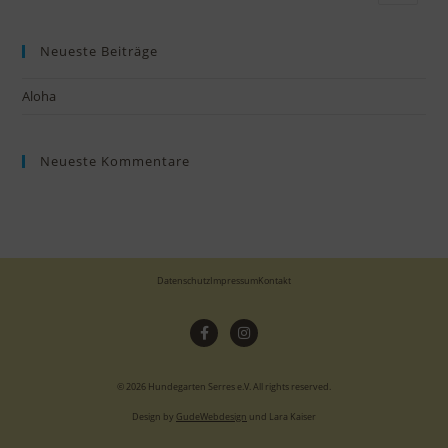
Neueste Beiträge
Aloha
Neueste Kommentare
Datenschutz
Impressum
Kontakt
© 2026 Hundegarten Serres e.V. All rights reserved.
Design by
GudeWebdesign
und Lara Kaiser