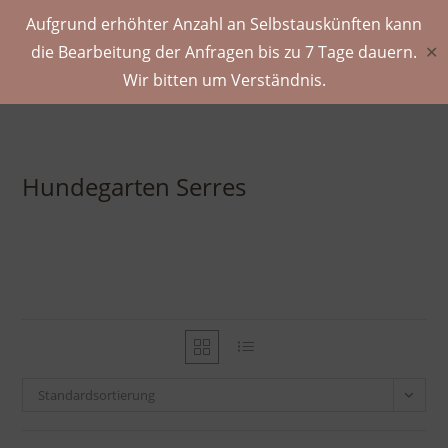
Aufgrund erhöhter Anzahl an Selbstauskünften kann
die Bearbeitung der Anfragen bis zu 7 Tage dauern.
✕
Wir bitten um Verständnis.
Hundegarten Serres
Standardsortierung