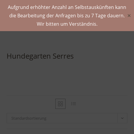
Aufgrund erhöhter Anzahl an Selbstauskünften kann
die Bearbeitung der Anfragen bis zu 7 Tage dauern.
✕
Wir bitten um Verständnis.
Hundegarten Serres
Standardsortierung