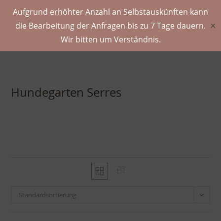
Aufgrund erhöhter Anzahl an Selbstauskünften kann
die Bearbeitung der Anfragen bis zu 7 Tage dauern.
✕
Wir bitten um Verständnis.
Hundegarten Serres
Standardsortierung