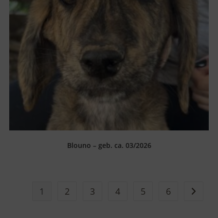
Blouno – geb. ca. 03/2026
1
2
3
4
5
6