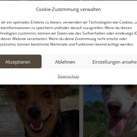
Cookie-Zustimmung verwalten
dir ein optimales Erlebnis zu bieten, verwenden wir Technologien wie Cookies, 
äteinformationen zu speichern und/oder darauf zuzugreifen. Wenn du diesen
hnologien zustimmst, können wir Daten wie das Surfverhalten oder eindeutige I
 dieser Website verarbeiten. Wenn du deine Zustimmung nicht erteilst oder
Chilli – geb. ca. 12/2024 – reserviert
Claudie – geb. ca. 06/202
ückziehst, können bestimmte Merkmale und Funktionen beeinträchtigt werden.
Akzeptieren
Ablehnen
Einstellungen anseh
Datenschutz