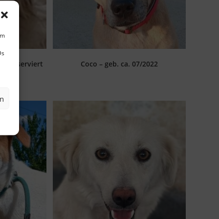
um
Ds
4 – reserviert
Coco – geb. ca. 07/2022
en