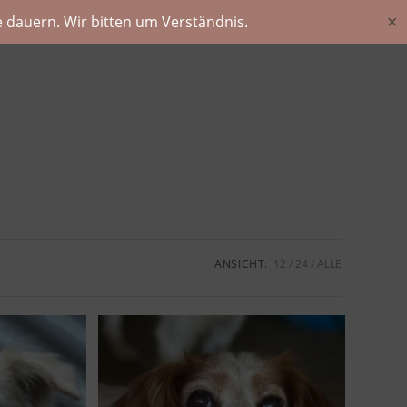
 dauern. Wir bitten um Verständnis.
✕
ANSICHT:
12
24
ALLE